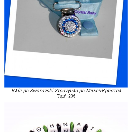
Κλίπ με Swarovski Στρογγυλο με Μπλε&Κρύσταλ
Τιμή: 20€