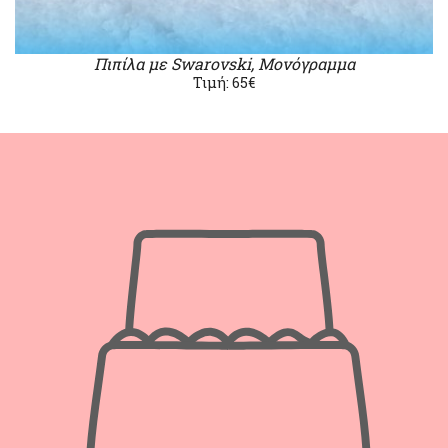
Πιπίλα με Swarovski, Μονόγραμμα
Τιμή: 65€