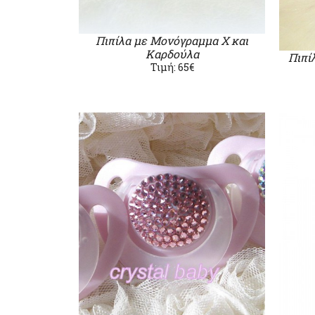
Πιπίλα με Μονόγραμμα Χ και
Καρδούλα
Πιπί
Τιμή: 65€