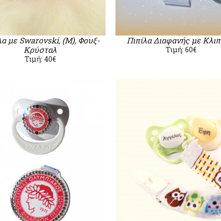
λα με Swarovski, (Μ), Φουξ-
Πιπίλα Διαφανής με Κλιπ
Κρύσταλ
Τιμή: 60€
Τιμή: 40€