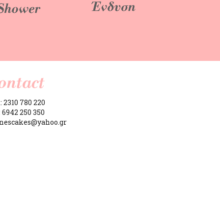
: 2310 780 220
: 6942 250 350
anescakes@yahoo.gr