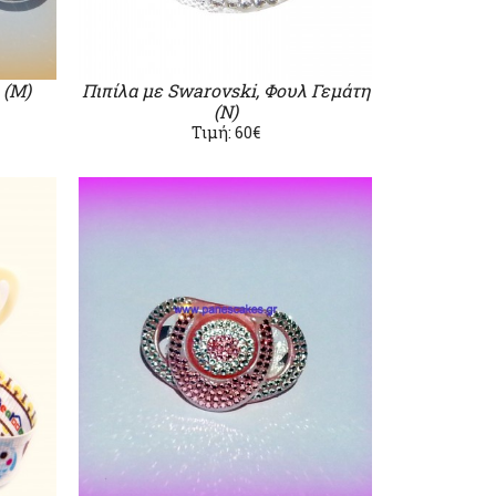
 (Μ)
Πιπίλα με Swarovski, Φουλ Γεμάτη
(Ν)
Τιμή: 60€