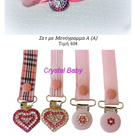
Σετ με Μονόγραμμα Α (Α)
Τιμή: 60€