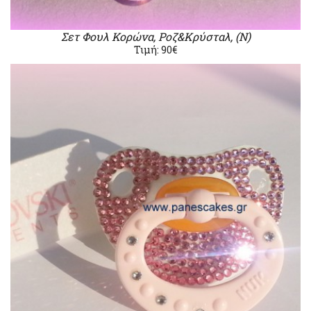
Σετ Φουλ Κορώνα, Ροζ&Κρύσταλ, (Ν)
Τιμή: 90€