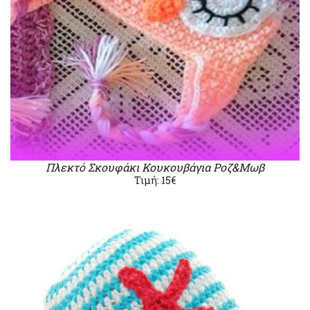
Πλεκτό Σκουφάκι Κουκουβάγια Ροζ&Μωβ
Τιμή: 15€