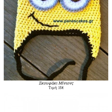
Σκουφάκι Μίνιονς
Τιμή: 15€