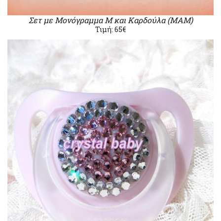
Σετ με Μονόγραμμα Μ και Καρδούλα (ΜΑΜ)
Τιμή: 65€