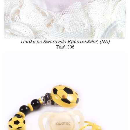
Πιπίλα με Swarovski Κρύσταλ&Ροζ, (ΝΑ)
Τιμή: 33€